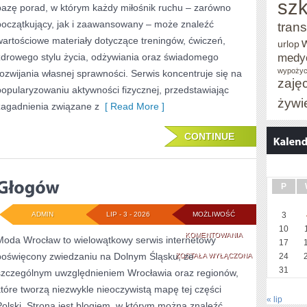
szk
bazę porad, w którym każdy miłośnik ruchu – zarówno
początkujący, jak i zaawansowany – może znaleźć
trans
wartościowe materiały dotyczące treningów, ćwiczeń,
urlop
medy
zdrowego stylu życia, odżywiania oraz świadomego
wypożyc
rozwijania własnej sprawności. Serwis koncentruje się na
zaję
popularyzowaniu aktywności fizycznej, przedstawiając
żywi
zagadnienia związane z
[ Read More ]
CONTINUE
P
ADMIN
LIP - 3 - 2026
MOŻLIWOŚĆ
3
10
GŁOGÓW
KOMENTOWANIA
Moda Wrocław to wielowątkowy serwis internetowy
17
poświęcony zwiedzaniu na Dolnym Śląsku, ze
ZOSTAŁA WYŁĄCZONA
24
31
szczególnym uwzględnieniem Wrocławia oraz regionów,
które tworzą niezwykle nieoczywistą mapę tej części
« lip
Polski. Strona jest blogiem, w którym można znaleźć