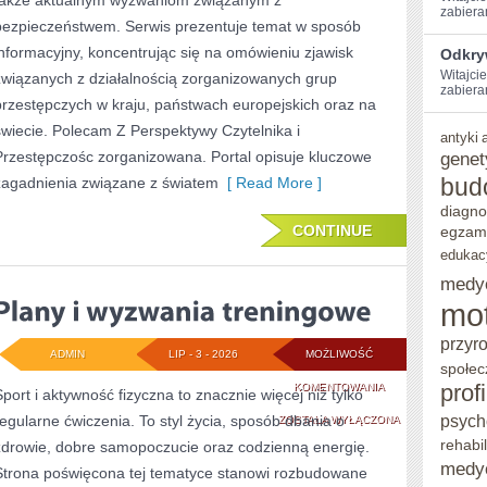
także aktualnym wyzwaniom związanym z
zabiera
bezpieczeństwem. Serwis prezentuje temat w sposób
informacyjny, koncentrując się na omówieniu zjawisk
Odkry
Witajcie
związanych z działalnością zorganizowanych grup
zabieram
przestępczych w kraju, państwach europejskich oraz na
świecie. Polecam Z Perspektywy Czytelnika i
antyki
Przestępczośc zorganizowana. Portal opisuje kluczowe
genet
bud
zagadnienia związane z światem
[ Read More ]
diagno
CONTINUE
egzam
edukac
medy
mo
przyr
ADMIN
LIP - 3 - 2026
MOŻLIWOŚĆ
społec
PLANY
prof
KOMENTOWANIA
Sport i aktywność fizyczna to znacznie więcej niż tylko
psych
regularne ćwiczenia. To styl życia, sposób dbania o
I
ZOSTAŁA WYŁĄCZONA
rehabil
zdrowie, dobre samopoczucie oraz codzienną energię.
WYZWANIA
medy
Strona poświęcona tej tematyce stanowi rozbudowane
TRENINGOWE