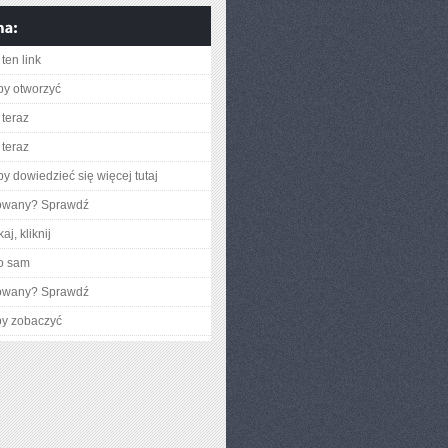
ten link
aby otworzyć
teraz
teraz
aby dowiedzieć się więcej tutaj
gowany? Sprawdź
aj, kliknij
o sam
gowany? Sprawdź
by zobaczyć