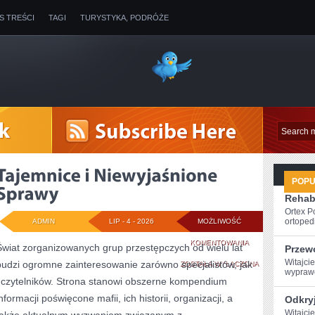
IS TREŚCI
TAGI
TURYSTYKA, PODRÓŻE
POP
Rehabi
Ortex P
ortopedi
ADMIN
LIP - 4 - 2026
MOŻLIWOŚĆ
TAJEMNICE
KOMENTOWANIA
Świat zorganizowanych grup przestępczych od wielu lat
Przew
Witajcie
budzi ogromne zainteresowanie zarówno specjalistów, jak
I
ZOSTAŁA WYŁĄCZONA
wyprawę
i czytelników. Strona stanowi obszerne kompendium
NIEWYJAŚNIONE
nformacji poświęcone mafii, ich historii, organizacji, a
Odkryj
SPRAWY
Witajci