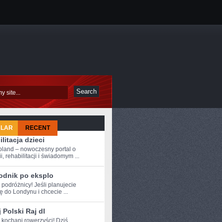
ULAR
RECENT
litacja dzieci
oland – nowoczesny portal o
i, rehabilitacji i świadomym ...
odnik po eksplo
 ⁤podróżnicy! Jeśli ‍planujecie
 do Londynu i chcecie ...
 Polski Raj dl
e kochani rowerzyści! Dziś