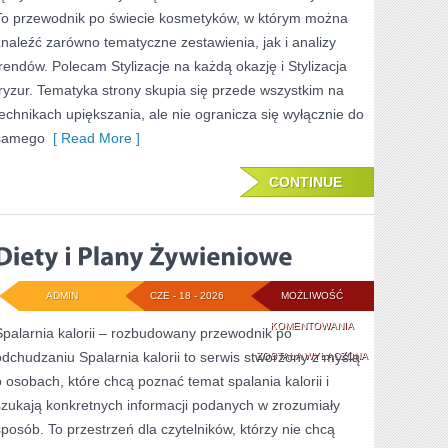
To przewodnik po świecie kosmetyków, w którym można
znaleźć zarówno tematyczne zestawienia, jak i analizy
trendów. Polecam Stylizacje na każdą okazję i Stylizacja
fryzur. Tematyka strony skupia się przede wszystkim na
technikach upiększania, ale nie ogranicza się wyłącznie do
samego
[ Read More ]
CONTINUE
ADMIN
CZE - 18 - 2026
MOŻLIWOŚĆ
DIETY
KOMENTOWANIA
Spalarnia kalorii – rozbudowany przewodnik po
odchudzaniu Spalarnia kalorii to serwis stworzony z myślą
I
ZOSTAŁA WYŁĄCZONA
o osobach, które chcą poznać temat spalania kalorii i
PLANY
szukają konkretnych informacji podanych w zrozumiały
ŻYWIENIOWE
sposób. To przestrzeń dla czytelników, którzy nie chcą