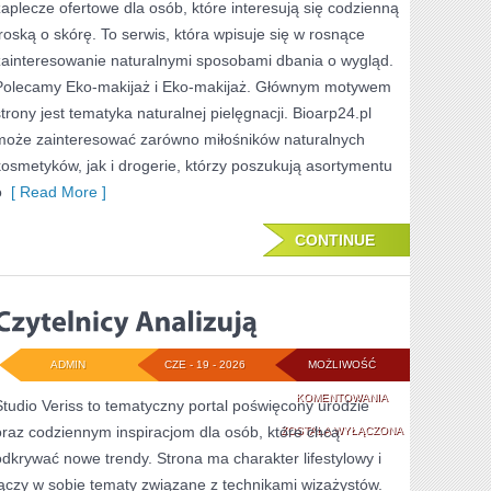
zaplecze ofertowe dla osób, które interesują się codzienną
troską o skórę. To serwis, która wpisuje się w rosnące
zainteresowanie naturalnymi sposobami dbania o wygląd.
Polecamy Eko-makijaż i Eko-makijaż. Głównym motywem
strony jest tematyka naturalnej pielęgnacji. Bioarp24.pl
może zainteresować zarówno miłośników naturalnych
kosmetyków, jak i drogerie, którzy poszukują asortymentu
o
[ Read More ]
CONTINUE
ADMIN
CZE - 19 - 2026
MOŻLIWOŚĆ
CZYTELNICY
KOMENTOWANIA
Studio Veriss to tematyczny portal poświęcony urodzie
oraz codziennym inspiracjom dla osób, które chcą
ANALIZUJĄ
ZOSTAŁA WYŁĄCZONA
odkrywać nowe trendy. Strona ma charakter lifestylowy i
łączy w sobie tematy związane z technikami wizażystów.