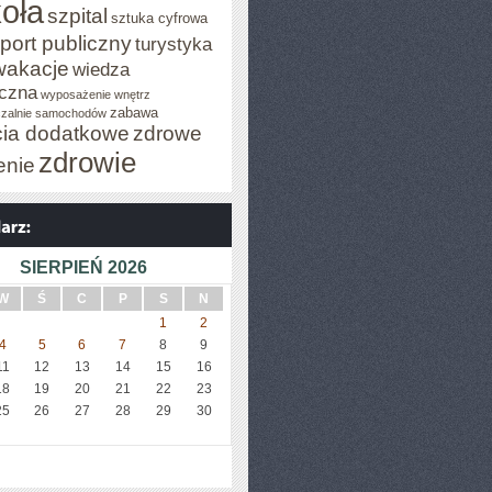
oła
szpital
sztuka cyfrowa
port publiczny
turystyka
wakacje
wiedza
czna
wyposażenie wnętrz
zabawa
zalnie samochodów
cia dodatkowe
zdrowe
zdrowie
enie
SIERPIEŃ 2026
W
Ś
C
P
S
N
1
2
4
5
6
7
8
9
11
12
13
14
15
16
18
19
20
21
22
23
25
26
27
28
29
30