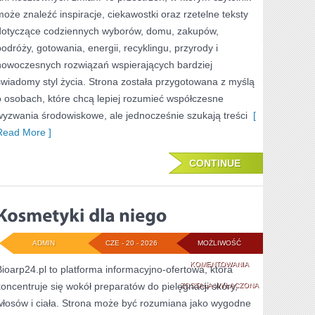
może znaleźć inspiracje, ciekawostki oraz rzetelne teksty
dotyczące codziennych wyborów, domu, zakupów,
podróży, gotowania, energii, recyklingu, przyrody i
nowoczesnych rozwiązań wspierających bardziej
świadomy styl życia. Strona została przygotowana z myślą
o osobach, które chcą lepiej rozumieć współczesne
wyzwania środowiskowe, ale jednocześnie szukają treści
[
Read More ]
CONTINUE
ADMIN
CZE - 20 - 2026
MOŻLIWOŚĆ
KOSMETYKI
KOMENTOWANIA
Bioarp24.pl to platforma informacyjno-ofertowa, która
koncentruje się wokół preparatów do pielęgnacji skóry,
DLA
ZOSTAŁA WYŁĄCZONA
włosów i ciała. Strona może być rozumiana jako wygodne
NIEGO