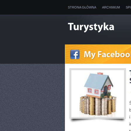
STRONA GŁÓWNA
ARCHIWUM
SP
i