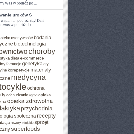
my Was w podróż po ...
wanie uroków S
 ⁢wspaniali podróżnicy! Dziś⁢
 was w‌ podróż ⁣do ...
badania
apteka
asertywność
yczne
biotechnologia
choroby
ownictwo
styka
e-commerce
dieta
genetyka
iny
farmacja
gry
materiały
korepetycje
yjne
medycyna
czne
tocykle
ochrona
ody
opieka
odchudzanie
ogród
opieka zdrowotna
zna
ilaktyka
przychodnia
recepty
ologia społeczna
sprzęt
itacja
rowery miejskie
superfoods
czny