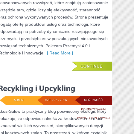
zaawansowanych rozwiązań, które znajdują zastosowanie
wszędzie tam, gdzie liczy się efektywność, staranność
oraz ochrona wykonywanych procesów. Strona prezentuje
bogatą ofertę produktów, usług oraz technologii, które
odpowiadają na potrzeby dynamicznie rozwijającego się
przemysłu i przedsiębiorstw poszukujących niezawodnych
rozwiązań technicznych. Polecam Przemysł 4.0 i
Technologie i Innowacje.
[ Read More ]
CONTINUE
ADMIN
CZE - 27 - 2026
MOŻLIWOŚĆ
RECYKLING
KOMENTOWANIA
Ekos-Sułów to praktyczny blog poświęcony ekologii, który
pokazuje, że odpowiedzialność za środowisko nie musi
I
ZOSTAŁA WYŁĄCZONA
oznaczać wielkich wyrzeczeń, skomplikowanych decyzji
UPCYKLING
ani kosztownych zmian. To przestrzeń, w którym czytelnik