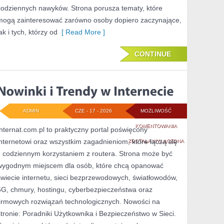
codziennych nawyków. Strona porusza tematy, które
mogą zainteresować zarówno osoby dopiero zaczynające,
ak i tych, którzy od
[ Read More ]
CONTINUE
ADMIN
CZE - 17 - 2026
MOŻLIWOŚĆ
NOWINKI
KOMENTOWANIA
Internat.com.pl to praktyczny portal poświęcony
internetowi oraz wszystkim zagadnieniom, które łączą się
I
ZOSTAŁA WYŁĄCZONA
z codziennym korzystaniem z routera. Strona może być
TRENDY
wygodnym miejscem dla osób, które chcą opanować
W
świecie internetu, sieci bezprzewodowych, światłowodów,
INTERNECIE
5G, chmury, hostingu, cyberbezpieczeństwa oraz
firmowych rozwiązań technologicznych. Nowości na
stronie: Poradniki Użytkownika i Bezpieczeństwo w Sieci.