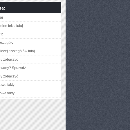
taj
łen tekst tutaj
to
zczegóły
ięcej szczegółów tutaj
by zobaczyć
gowany? Sprawdź
by zobaczyć
owe fakty
owe fakty