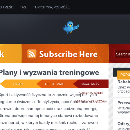
IS TREŚCI
TAGI
TURYSTYKA, PODRÓŻE
POP
Rehabi
ADMIN
LIP - 3 - 2026
MOŻLIWOŚĆ
Ortex P
ortopedi
PLANY
KOMENTOWANIA
Sport i aktywność fizyczna to znacznie więcej niż tylko
regularne ćwiczenia. To styl życia, sposób dbania o
I
ZOSTAŁA WYŁĄCZONA
Przew
zdrowie, dobre samopoczucie oraz codzienną energię.
Witajcie
WYZWANIA
wyprawę
Strona poświęcona tej tematyce stanowi rozbudowane
TRENINGOWE
bazę porad, w którym każdy miłośnik ruchu – zarówno
Odkryj
początkujący, jak i zaawansowany – może znaleźć
Witajci