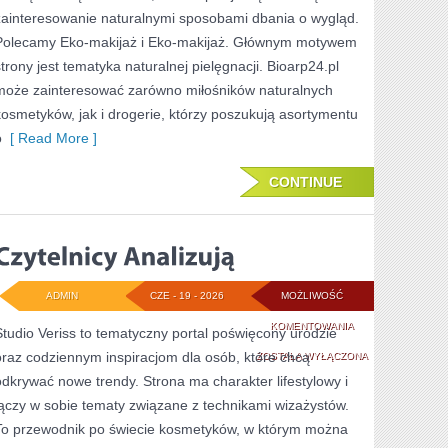
zainteresowanie naturalnymi sposobami dbania o wygląd.
Polecamy Eko-makijaż i Eko-makijaż. Głównym motywem
strony jest tematyka naturalnej pielęgnacji. Bioarp24.pl
może zainteresować zarówno miłośników naturalnych
kosmetyków, jak i drogerie, którzy poszukują asortymentu
o
[ Read More ]
CONTINUE
ADMIN
CZE - 19 - 2026
MOŻLIWOŚĆ
CZYTELNICY
KOMENTOWANIA
Studio Veriss to tematyczny portal poświęcony urodzie
oraz codziennym inspiracjom dla osób, które chcą
ANALIZUJĄ
ZOSTAŁA WYŁĄCZONA
odkrywać nowe trendy. Strona ma charakter lifestylowy i
łączy w sobie tematy związane z technikami wizażystów.
To przewodnik po świecie kosmetyków, w którym można