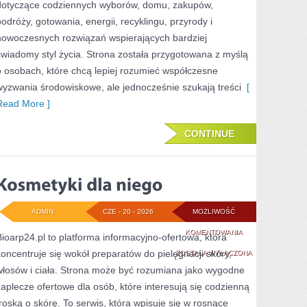
dotyczące codziennych wyborów, domu, zakupów,
podróży, gotowania, energii, recyklingu, przyrody i
nowoczesnych rozwiązań wspierających bardziej
świadomy styl życia. Strona została przygotowana z myślą
o osobach, które chcą lepiej rozumieć współczesne
wyzwania środowiskowe, ale jednocześnie szukają treści
[
Read More ]
CONTINUE
ADMIN
CZE - 20 - 2026
MOŻLIWOŚĆ
KOSMETYKI
KOMENTOWANIA
Bioarp24.pl to platforma informacyjno-ofertowa, która
koncentruje się wokół preparatów do pielęgnacji skóry,
DLA
ZOSTAŁA WYŁĄCZONA
włosów i ciała. Strona może być rozumiana jako wygodne
NIEGO
zaplecze ofertowe dla osób, które interesują się codzienną
troską o skórę. To serwis, która wpisuje się w rosnące