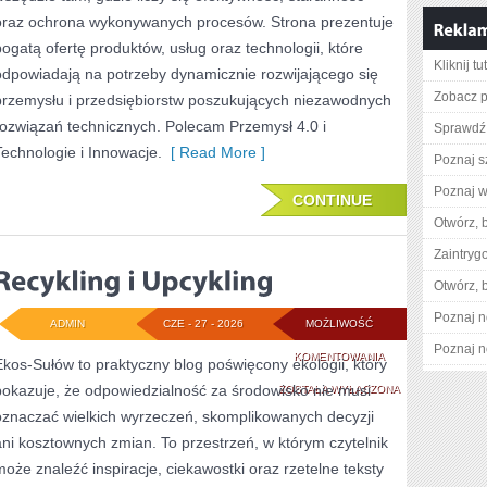
oraz ochrona wykonywanych procesów. Strona prezentuje
bogatą ofertę produktów, usług oraz technologii, które
Kliknij tu
odpowiadają na potrzeby dynamicznie rozwijającego się
Zobacz pe
przemysłu i przedsiębiorstw poszukujących niezawodnych
rozwiązań technicznych. Polecam Przemysł 4.0 i
Sprawdź 
Technologie i Innowacje.
[ Read More ]
Poznaj s
Poznaj w
CONTINUE
Otwórz, 
Zaintry
Otwórz, 
Poznaj n
ADMIN
CZE - 27 - 2026
MOŻLIWOŚĆ
Poznaj n
RECYKLING
KOMENTOWANIA
Ekos-Sułów to praktyczny blog poświęcony ekologii, który
pokazuje, że odpowiedzialność za środowisko nie musi
I
ZOSTAŁA WYŁĄCZONA
oznaczać wielkich wyrzeczeń, skomplikowanych decyzji
UPCYKLING
ani kosztownych zmian. To przestrzeń, w którym czytelnik
może znaleźć inspiracje, ciekawostki oraz rzetelne teksty