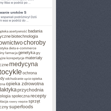
my Was w podróż po ...
wanie uroków S
 ⁢wspaniali podróżnicy! Dziś⁢
 was w‌ podróż ⁣do ...
badania
apteka
asertywność
yczne
biotechnologia
choroby
ownictwo
styka
e-commerce
dieta
genetyka
iny
farmacja
gry
materiały
korepetycje
yjne
medycyna
czne
tocykle
ochrona
ody
opieka
odchudzanie
ogród
opieka zdrowotna
zna
ilaktyka
przychodnia
recepty
ologia społeczna
sprzęt
itacja
rowery miejskie
superfoods
czny