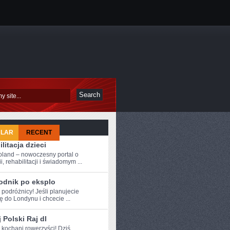
ULAR
RECENT
litacja dzieci
oland – nowoczesny portal o
i, rehabilitacji i świadomym ...
odnik po eksplo
 ⁤podróżnicy! Jeśli ‍planujecie
 do Londynu i chcecie ...
 Polski Raj dl
e kochani rowerzyści! Dziś