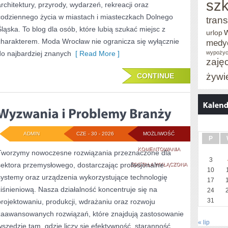
szk
architektury, przyrody, wydarzeń, rekreacji oraz
codziennego życia w miastach i miasteczkach Dolnego
trans
Śląska. To blog dla osób, które lubią szukać miejsc z
urlop
charakterem. Moda Wrocław nie ogranicza się wyłącznie
medy
do najbardziej znanych
[ Read More ]
wypożyc
zaję
żywi
CONTINUE
ADMIN
CZE - 30 - 2026
MOŻLIWOŚĆ
P
WYZWANIA
KOMENTOWANIA
Tworzymy nowoczesne rozwiązania przeznaczone dla
3
sektora przemysłowego, dostarczając profesjonalne
I
ZOSTAŁA WYŁĄCZONA
10
systemy oraz urządzenia wykorzystujące technologię
PROBLEMY
17
ciśnieniową. Nasza działalność koncentruje się na
24
BRANŻY
31
projektowaniu, produkcji, wdrażaniu oraz rozwoju
zaawansowanych rozwiązań, które znajdują zastosowanie
« lip
wszędzie tam, gdzie liczy się efektywność, staranność