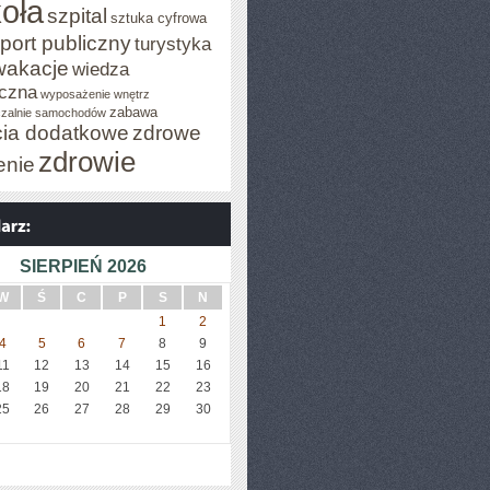
oła
szpital
sztuka cyfrowa
port publiczny
turystyka
wakacje
wiedza
czna
wyposażenie wnętrz
zabawa
zalnie samochodów
cia dodatkowe
zdrowe
zdrowie
enie
SIERPIEŃ 2026
W
Ś
C
P
S
N
1
2
4
5
6
7
8
9
11
12
13
14
15
16
18
19
20
21
22
23
25
26
27
28
29
30