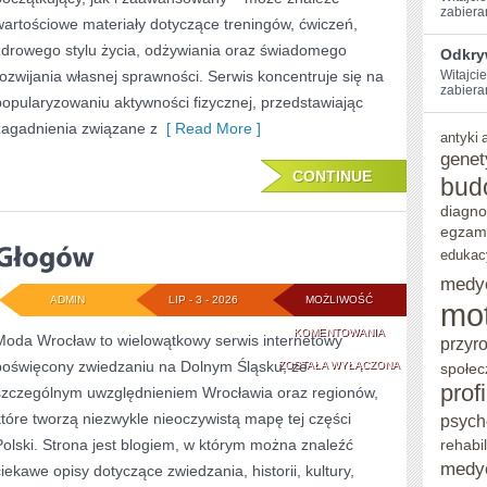
zabiera
wartościowe materiały dotyczące treningów, ćwiczeń,
zdrowego stylu życia, odżywiania oraz świadomego
Odkry
rozwijania własnej sprawności. Serwis koncentruje się na
Witajcie
zabieram
popularyzowaniu aktywności fizycznej, przedstawiając
zagadnienia związane z
[ Read More ]
antyki
genet
CONTINUE
bud
diagno
egzam
edukac
medy
ADMIN
LIP - 3 - 2026
MOŻLIWOŚĆ
mo
GŁOGÓW
KOMENTOWANIA
Moda Wrocław to wielowątkowy serwis internetowy
przyr
poświęcony zwiedzaniu na Dolnym Śląsku, ze
ZOSTAŁA WYŁĄCZONA
społec
prof
szczególnym uwzględnieniem Wrocławia oraz regionów,
które tworzą niezwykle nieoczywistą mapę tej części
psych
Polski. Strona jest blogiem, w którym można znaleźć
rehabil
medy
ciekawe opisy dotyczące zwiedzania, historii, kultury,