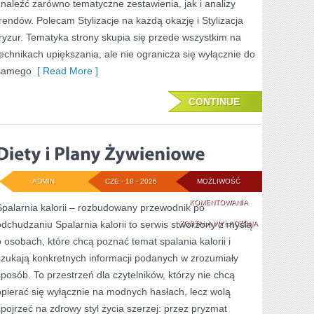
znaleźć zarówno tematyczne zestawienia, jak i analizy
trendów. Polecam Stylizacje na każdą okazję i Stylizacja
fryzur. Tematyka strony skupia się przede wszystkim na
technikach upiększania, ale nie ogranicza się wyłącznie do
samego
[ Read More ]
CONTINUE
ADMIN
CZE - 18 - 2026
MOŻLIWOŚĆ
DIETY
KOMENTOWANIA
Spalarnia kalorii – rozbudowany przewodnik po
odchudzaniu Spalarnia kalorii to serwis stworzony z myślą
I
ZOSTAŁA WYŁĄCZONA
o osobach, które chcą poznać temat spalania kalorii i
PLANY
szukają konkretnych informacji podanych w zrozumiały
ŻYWIENIOWE
sposób. To przestrzeń dla czytelników, którzy nie chcą
opierać się wyłącznie na modnych hasłach, lecz wolą
spojrzeć na zdrowy styl życia szerzej: przez pryzmat