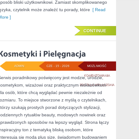
sposób bliski użytkownikowi. Zamiast skomplikowanego
języka, czytelnik może znaleźć tu porady, które
[ Read
More ]
CONTINUE
ADMIN
CZE - 15 - 2026
MOŻLIWOŚĆ
KOSMETYKI
KOMENTOWANIA
Serwis poradnikowy poświęcony jest modzie, urodzie,
kosmetykom, wizażowi oraz praktycznym wskazówkom
I
ZOSTAŁA WYŁĄCZONA
dla osób, które chcą wyglądać pewnie niezależnie od
PIELĘGNACJA
rozmiaru. To miejsce stworzone z myślą o czytelnikach,
którzy szukają prostych porad dotyczących stylizacji,
codziennych rytuałów beauty, modowych nowinek oraz
sprawdzonych sposobów na lepszy wygląd. Strona łączy
inspiracyjny ton z tematyką bliską osobom, które
interesują się modą plus size, świadomym budowaniem