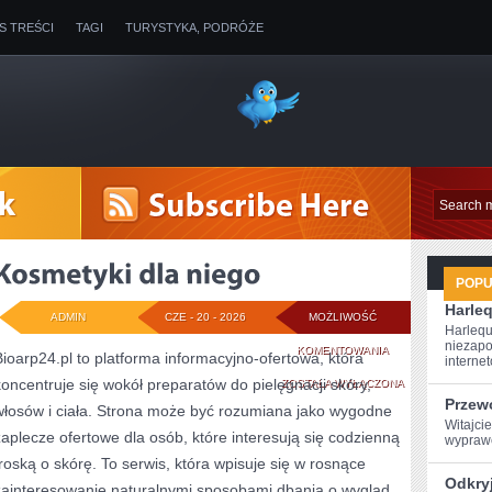
IS TREŚCI
TAGI
TURYSTYKA, PODRÓŻE
POP
Harleq
ADMIN
CZE - 20 - 2026
MOŻLIWOŚĆ
Harlequ
niezapo
KOSMETYKI
KOMENTOWANIA
Bioarp24.pl to platforma informacyjno-ofertowa, która
internet
koncentruje się wokół preparatów do pielęgnacji skóry,
DLA
ZOSTAŁA WYŁĄCZONA
Przew
włosów i ciała. Strona może być rozumiana jako wygodne
NIEGO
Witajcie
zaplecze ofertowe dla osób, które interesują się codzienną
wyprawę
troską o skórę. To serwis, która wpisuje się w rosnące
Odkryj
zainteresowanie naturalnymi sposobami dbania o wygląd.