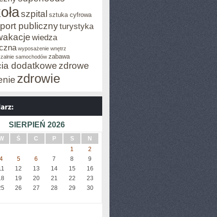
oła
szpital
sztuka cyfrowa
port publiczny
turystyka
wakacje
wiedza
czna
wyposażenie wnętrz
zabawa
zalnie samochodów
cia dodatkowe
zdrowe
zdrowie
enie
SIERPIEŃ 2026
W
Ś
C
P
S
N
1
2
4
5
6
7
8
9
11
12
13
14
15
16
18
19
20
21
22
23
25
26
27
28
29
30