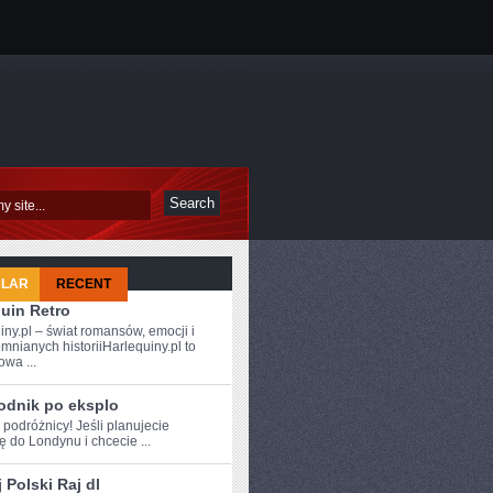
ULAR
RECENT
uin Retro
iny.pl – świat romansów, emocji i
mnianych historiiHarlequiny.pl to
owa ...
odnik po eksplo
 ⁤podróżnicy! Jeśli ‍planujecie
 do Londynu i chcecie ...
 Polski Raj dl