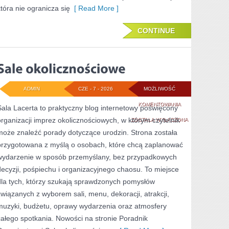
która nie ogranicza się
[ Read More ]
CONTINUE
ADMIN
CZE - 7 - 2026
MOŻLIWOŚĆ
SALE
KOMENTOWANIA
Sala Lacerta to praktyczny blog internetowy poświęcony
organizacji imprez okolicznościowych, w którym czytelnik
OKOLICZNOŚCIOW
ZOSTAŁA WYŁĄCZONA
może znaleźć porady dotyczące urodzin. Strona została
przygotowana z myślą o osobach, które chcą zaplanować
wydarzenie w sposób przemyślany, bez przypadkowych
decyzji, pośpiechu i organizacyjnego chaosu. To miejsce
dla tych, którzy szukają sprawdzonych pomysłów
związanych z wyborem sali, menu, dekoracji, atrakcji,
muzyki, budżetu, oprawy wydarzenia oraz atmosfery
całego spotkania. Nowości na stronie Poradnik