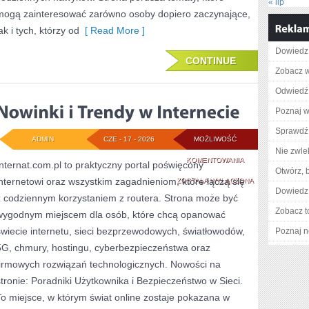
« lip
mogą zainteresować zarówno osoby dopiero zaczynające,
ak i tych, którzy od
[ Read More ]
Dowiedz 
CONTINUE
Zobacz w
Odwiedź 
Poznaj w
Sprawdź 
ADMIN
CZE - 17 - 2026
MOŻLIWOŚĆ
Nie zwlek
NOWINKI
KOMENTOWANIA
Internat.com.pl to praktyczny portal poświęcony
Otwórz, 
internetowi oraz wszystkim zagadnieniom, które łączą się
I
ZOSTAŁA WYŁĄCZONA
Dowiedz 
z codziennym korzystaniem z routera. Strona może być
TRENDY
Zobacz t
wygodnym miejscem dla osób, które chcą opanować
W
świecie internetu, sieci bezprzewodowych, światłowodów,
Poznaj n
INTERNECIE
5G, chmury, hostingu, cyberbezpieczeństwa oraz
firmowych rozwiązań technologicznych. Nowości na
stronie: Poradniki Użytkownika i Bezpieczeństwo w Sieci.
To miejsce, w którym świat online zostaje pokazana w