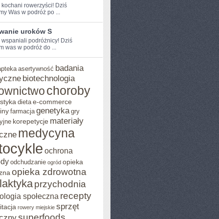
e kochani rowerzyści! Dziś
my Was w podróż po ...
wanie uroków S
 ⁢wspaniali podróżnicy! Dziś⁢
 was w‌ podróż ⁣do ...
badania
apteka
asertywność
yczne
biotechnologia
choroby
ownictwo
styka
e-commerce
dieta
genetyka
iny
farmacja
gry
materiały
korepetycje
yjne
medycyna
czne
tocykle
ochrona
ody
opieka
odchudzanie
ogród
opieka zdrowotna
zna
ilaktyka
przychodnia
recepty
ologia społeczna
sprzęt
itacja
rowery miejskie
superfoods
czny