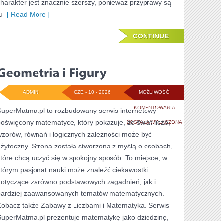
charakter jest znacznie szerszy, ponieważ przyprawy są
u
[ Read More ]
CONTINUE
ADMIN
CZE - 10 - 2026
MOŻLIWOŚĆ
GEOMETRIA
KOMENTOWANIA
SuperMatma.pl to rozbudowany serwis internetowy
poświęcony matematyce, który pokazuje, że świat liczb,
I
ZOSTAŁA WYŁĄCZONA
wzorów, równań i logicznych zależności może być
FIGURY
użyteczny. Strona została stworzona z myślą o osobach,
które chcą uczyć się w spokojny sposób. To miejsce, w
którym pasjonat nauki może znaleźć ciekawostki
dotyczące zarówno podstawowych zagadnień, jak i
bardziej zaawansowanych tematów matematycznych.
Zobacz także Zabawy z Liczbami i Matematyka. Serwis
SuperMatma.pl prezentuje matematykę jako dziedzinę,