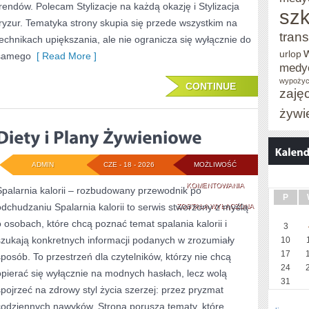
trendów. Polecam Stylizacje na każdą okazję i Stylizacja
szk
fryzur. Tematyka strony skupia się przede wszystkim na
trans
technikach upiększania, ale nie ogranicza się wyłącznie do
urlop
samego
[ Read More ]
medy
wypożyc
CONTINUE
zaję
żywi
ADMIN
CZE - 18 - 2026
MOŻLIWOŚĆ
DIETY
KOMENTOWANIA
Spalarnia kalorii – rozbudowany przewodnik po
P
odchudzaniu Spalarnia kalorii to serwis stworzony z myślą
I
ZOSTAŁA WYŁĄCZONA
o osobach, które chcą poznać temat spalania kalorii i
3
PLANY
szukają konkretnych informacji podanych w zrozumiały
10
ŻYWIENIOWE
17
sposób. To przestrzeń dla czytelników, którzy nie chcą
24
opierać się wyłącznie na modnych hasłach, lecz wolą
31
spojrzeć na zdrowy styl życia szerzej: przez pryzmat
codziennych nawyków. Strona porusza tematy, które