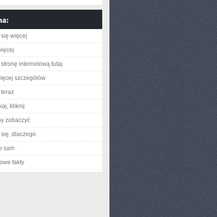
się więcej
ięcej
stronę internetową tutaj
ięcej szczegółów
teraz
aj, kliknij
by zobaczyć
się, dlaczego
o sam
owe fakty