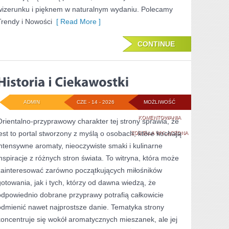
wizerunku i pięknem w naturalnym wydaniu. Polecamy
Trendy i Nowości
[ Read More ]
CONTINUE
ADMIN
CZE - 14 - 2026
MOŻLIWOŚĆ
HISTORIA
KOMENTOWANIA
Orientalno-przyprawowy charakter tej strony sprawia, że
jest to portal stworzony z myślą o osobach, które kochają
I
ZOSTAŁA WYŁĄCZONA
intensywne aromaty, nieoczywiste smaki i kulinarne
CIEKAWOSTKI
inspiracje z różnych stron świata. To witryna, która może
zainteresować zarówno początkujących miłośników
gotowania, jak i tych, którzy od dawna wiedzą, że
odpowiednio dobrane przyprawy potrafią całkowicie
odmienić nawet najprostsze danie. Tematyka strony
koncentruje się wokół aromatycznych mieszanek, ale jej