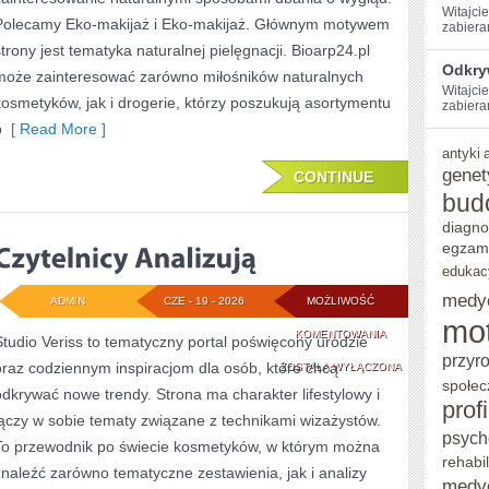
Witajci
Polecamy Eko-makijaż i Eko-makijaż. Głównym motywem
zabiera
strony jest tematyka naturalnej pielęgnacji. Bioarp24.pl
Odkry
może zainteresować zarówno miłośników naturalnych
Witajcie
kosmetyków, jak i drogerie, którzy poszukują asortymentu
zabieram
o
[ Read More ]
antyki
genet
CONTINUE
bud
diagno
egzam
edukac
medy
ADMIN
CZE - 19 - 2026
MOŻLIWOŚĆ
mo
CZYTELNICY
KOMENTOWANIA
Studio Veriss to tematyczny portal poświęcony urodzie
przyr
oraz codziennym inspiracjom dla osób, które chcą
ANALIZUJĄ
ZOSTAŁA WYŁĄCZONA
społec
odkrywać nowe trendy. Strona ma charakter lifestylowy i
prof
łączy w sobie tematy związane z technikami wizażystów.
psych
To przewodnik po świecie kosmetyków, w którym można
rehabil
znaleźć zarówno tematyczne zestawienia, jak i analizy
medy