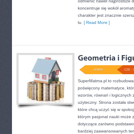
odmienić nawet najprostsze d
koncentruje się wokół aromat
charakter jest znacznie szer
tu
[ Read More ]
ADMIN
CZE - 
SuperMatma.pl to rozbudowan
poświęcony matematyce, który
wzorów, równań i logicznych 
użyteczny. Strona została st
które chcą uczyć się w spoko
którym pasjonat nauki może z
dotyczące zarówno podstawow
bardziej zaawansowanych te