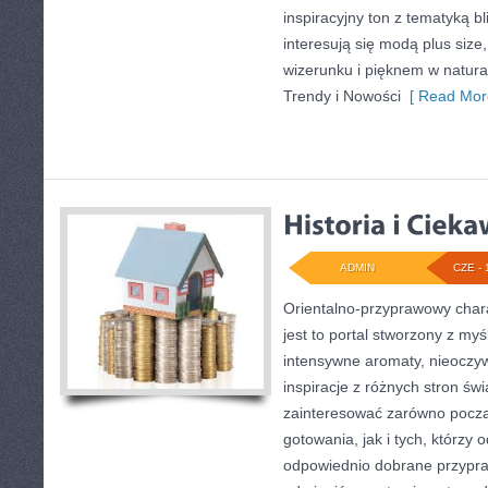
inspiracyjny ton z tematyką b
interesują się modą plus si
wizerunku i pięknem w natur
Trendy i Nowości
[ Read Mor
ADMIN
CZE - 
Orientalno-przyprawowy charak
jest to portal stworzony z my
intensywne aromaty, nieoczywi
inspiracje z różnych stron świ
zainteresować zarówno począ
gotowania, jak i tych, którzy
odpowiednio dobrane przypraw