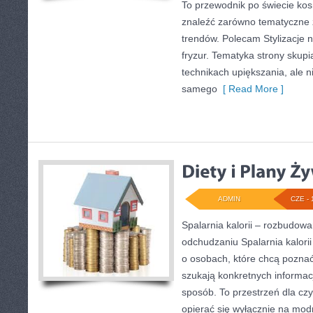
To przewodnik po świecie ko
znaleźć zarówno tematyczne ze
trendów. Polecam Stylizacje n
fryzur. Tematyka strony skupi
technikach upiększania, ale n
samego
[ Read More ]
ADMIN
CZE - 
Spalarnia kalorii – rozbudow
odchudzaniu Spalarnia kalorii
o osobach, które chcą poznać 
szukają konkretnych informac
sposób. To przestrzeń dla czy
opierać się wyłącznie na mod