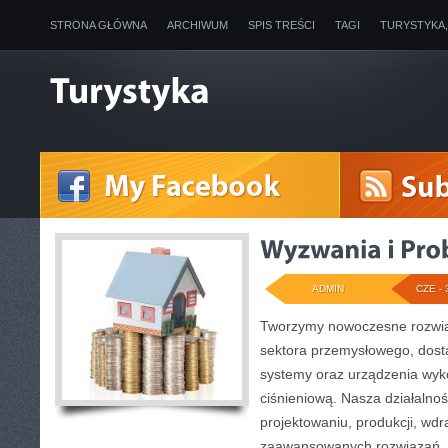
STRONA GŁÓWNA
ARCHIWUM
SPIS TREŚCI
TAGI
TURYSTYKA
ADMIN
CZE - 
Tworzymy nowoczesne rozwią
sektora przemysłowego, dosta
systemy oraz urządzenia wyko
ciśnieniową. Nasza działalnoś
projektowaniu, produkcji, wdr
zaawansowanych rozwiązań, k