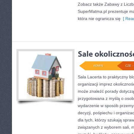
Zobacz także Zabawy z Liczb
SuperMatma.pl prezentuje ma
która nie ogranicza się
[ Read
ADMIN
CZE - 
Sala Lacerta to praktyczny b
organizacji imprez okolicznoś
może znaleźć porady dotycząc
przygotowana z myślą o osob
wydarzenie w sposób przemy
decyzji, pośpiechu i organiza
dla tych, którzy szukają sp
związanych z wyborem sali, me