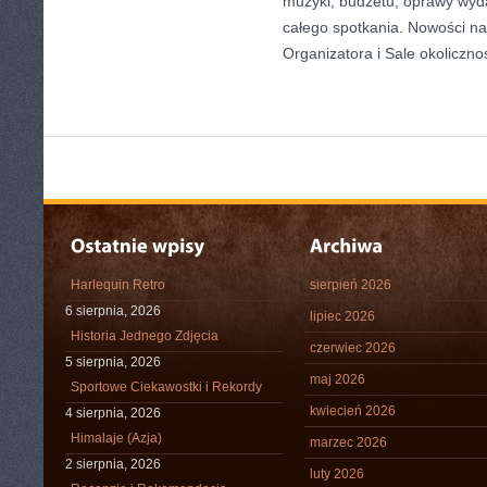
muzyki, budżetu, oprawy wyd
całego spotkania. Nowości na
Organizatora i Sale okoliczno
Harlequin Retro
sierpień 2026
6 sierpnia, 2026
lipiec 2026
Historia Jednego Zdjęcia
czerwiec 2026
5 sierpnia, 2026
maj 2026
Sportowe Ciekawostki i Rekordy
kwiecień 2026
4 sierpnia, 2026
Himalaje (Azja)
marzec 2026
2 sierpnia, 2026
luty 2026