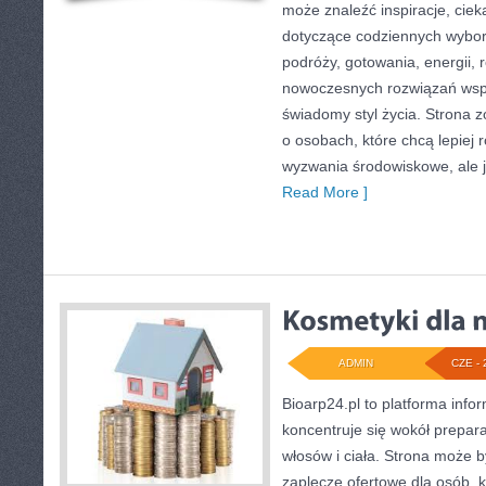
może znaleźć inspiracje, ciek
dotyczące codziennych wybo
podróży, gotowania, energii, r
nowoczesnych rozwiązań wspi
świadomy styl życia. Strona 
o osobach, które chcą lepiej
wyzwania środowiskowe, ale j
Read More ]
ADMIN
CZE - 
Bioarp24.pl to platforma info
koncentruje się wokół prepara
włosów i ciała. Strona może
zaplecze ofertowe dla osób, k