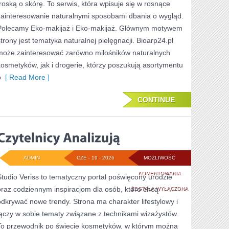
troską o skórę. To serwis, która wpisuje się w rosnące
zainteresowanie naturalnymi sposobami dbania o wygląd.
Polecamy Eko-makijaż i Eko-makijaż. Głównym motywem
strony jest tematyka naturalnej pielęgnacji. Bioarp24.pl
może zainteresować zarówno miłośników naturalnych
kosmetyków, jak i drogerie, którzy poszukują asortymentu
o
[ Read More ]
CONTINUE
ADMIN
CZE - 19 - 2026
MOŻLIWOŚĆ
CZYTELNICY
KOMENTOWANIA
Studio Veriss to tematyczny portal poświęcony urodzie
oraz codziennym inspiracjom dla osób, które chcą
ANALIZUJĄ
ZOSTAŁA WYŁĄCZONA
odkrywać nowe trendy. Strona ma charakter lifestylowy i
łączy w sobie tematy związane z technikami wizażystów.
To przewodnik po świecie kosmetyków, w którym można