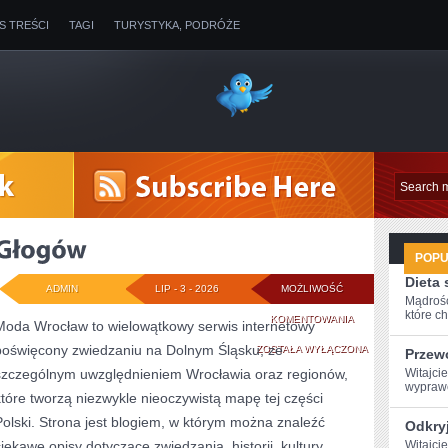
IS TREŚCI
TAGI
TURYSTYKA, PODRÓŻE
POP
Dieta
ADMIN
LIP - 3 - 2026
MOŻLIWOŚĆ
Mądrość
które ch
GŁOGÓW
KOMENTOWANIA
Moda Wrocław to wielowątkowy serwis internetowy
poświęcony zwiedzaniu na Dolnym Śląsku, ze
ZOSTAŁA WYŁĄCZONA
Przew
szczególnym uwzględnieniem Wrocławia oraz regionów,
Witajcie
wyprawę
które tworzą niezwykle nieoczywistą mapę tej części
Polski. Strona jest blogiem, w którym można znaleźć
Odkryj
ciekawe opisy dotyczące zwiedzania, historii, kultury,
Witajci