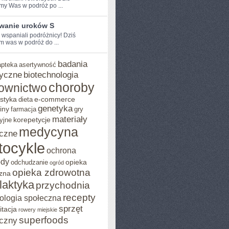
my Was w podróż po ...
wanie uroków S
 ⁢wspaniali podróżnicy! Dziś⁢
 was w‌ podróż ⁣do ...
badania
apteka
asertywność
yczne
biotechnologia
choroby
ownictwo
styka
e-commerce
dieta
genetyka
iny
farmacja
gry
materiały
korepetycje
yjne
medycyna
czne
tocykle
ochrona
ody
opieka
odchudzanie
ogród
opieka zdrowotna
zna
ilaktyka
przychodnia
recepty
ologia społeczna
sprzęt
itacja
rowery miejskie
superfoods
czny