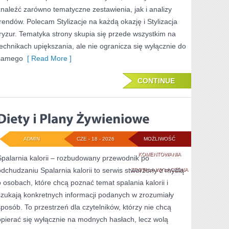
znaleźć zarówno tematyczne zestawienia, jak i analizy
trendów. Polecam Stylizacje na każdą okazję i Stylizacja
fryzur. Tematyka strony skupia się przede wszystkim na
technikach upiększania, ale nie ogranicza się wyłącznie do
samego
[ Read More ]
CONTINUE
ADMIN
CZE - 18 - 2026
MOŻLIWOŚĆ
DIETY
KOMENTOWANIA
Spalarnia kalorii – rozbudowany przewodnik po
odchudzaniu Spalarnia kalorii to serwis stworzony z myślą
I
ZOSTAŁA WYŁĄCZONA
o osobach, które chcą poznać temat spalania kalorii i
PLANY
szukają konkretnych informacji podanych w zrozumiały
ŻYWIENIOWE
sposób. To przestrzeń dla czytelników, którzy nie chcą
opierać się wyłącznie na modnych hasłach, lecz wolą