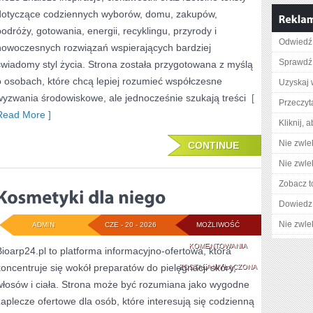
dotyczące codziennych wyborów, domu, zakupów,
podróży, gotowania, energii, recyklingu, przyrody i
Odwiedź 
nowoczesnych rozwiązań wspierających bardziej
Sprawdź 
świadomy styl życia. Strona została przygotowana z myślą
o osobach, które chcą lepiej rozumieć współczesne
Uzyskaj 
wyzwania środowiskowe, ale jednocześnie szukają treści
[
Przeczyta
Read More ]
Kliknij, 
Nie zwlek
CONTINUE
Nie zwlek
Zobacz t
Dowiedz 
Nie zwlek
ADMIN
CZE - 20 - 2026
MOŻLIWOŚĆ
KOSMETYKI
KOMENTOWANIA
Bioarp24.pl to platforma informacyjno-ofertowa, która
koncentruje się wokół preparatów do pielęgnacji skóry,
DLA
ZOSTAŁA WYŁĄCZONA
włosów i ciała. Strona może być rozumiana jako wygodne
NIEGO
zaplecze ofertowe dla osób, które interesują się codzienną