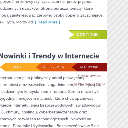
spojrzeć na zdrowy styl życia szerzej: przez pryzmat
codziennych nawyków. Strona porusza tematy, które
mogą zainteresować zarówno osoby dopiero zaczynające,
ak i tych, którzy od
[ Read More ]
CONTINUE
ADMIN
CZE - 17 - 2026
MOŻLIWOŚĆ
NOWINKI
KOMENTOWANIA
Internat.com.pl to praktyczny portal poświęcony
internetowi oraz wszystkim zagadnieniom, które łączą się
I
ZOSTAŁA WYŁĄCZONA
z codziennym korzystaniem z routera. Strona może być
TRENDY
wygodnym miejscem dla osób, które chcą opanować
W
świecie internetu, sieci bezprzewodowych, światłowodów,
INTERNECIE
5G, chmury, hostingu, cyberbezpieczeństwa oraz
firmowych rozwiązań technologicznych. Nowości na
stronie: Poradniki Użytkownika i Bezpieczeństwo w Sieci.