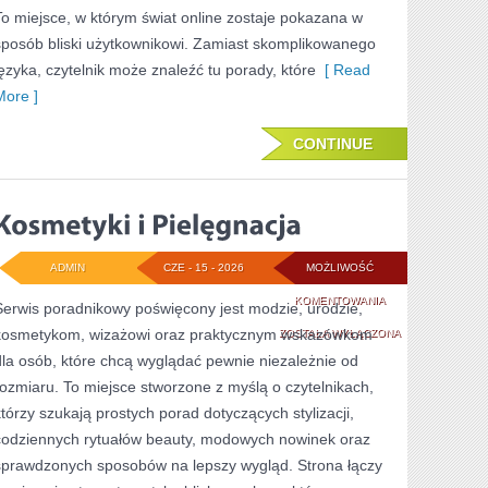
To miejsce, w którym świat online zostaje pokazana w
sposób bliski użytkownikowi. Zamiast skomplikowanego
języka, czytelnik może znaleźć tu porady, które
[ Read
More ]
CONTINUE
ADMIN
CZE - 15 - 2026
MOŻLIWOŚĆ
KOSMETYKI
KOMENTOWANIA
Serwis poradnikowy poświęcony jest modzie, urodzie,
kosmetykom, wizażowi oraz praktycznym wskazówkom
I
ZOSTAŁA WYŁĄCZONA
dla osób, które chcą wyglądać pewnie niezależnie od
PIELĘGNACJA
rozmiaru. To miejsce stworzone z myślą o czytelnikach,
którzy szukają prostych porad dotyczących stylizacji,
codziennych rytuałów beauty, modowych nowinek oraz
sprawdzonych sposobów na lepszy wygląd. Strona łączy