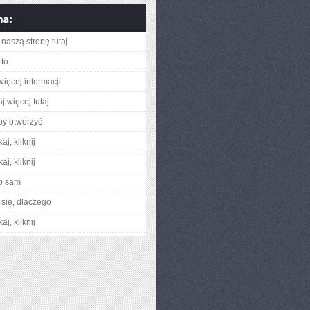
naszą stronę tutaj
to
więcej informacji
j więcej tutaj
aby otworzyć
aj, kliknij
aj, kliknij
o sam
się, dlaczego
aj, kliknij