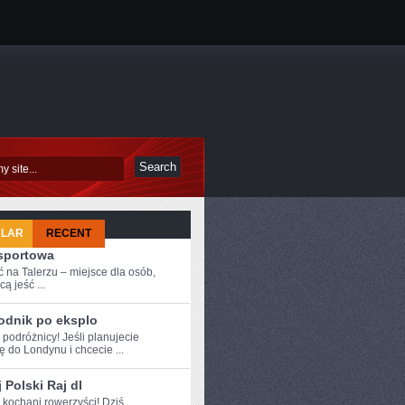
ULAR
RECENT
 sportowa
 na Talerzu – miejsce dla osób,
cą jeść ...
odnik po eksplo
 ⁤podróżnicy! Jeśli ‍planujecie
 do Londynu i chcecie ...
 Polski Raj dl
e kochani rowerzyści! Dziś