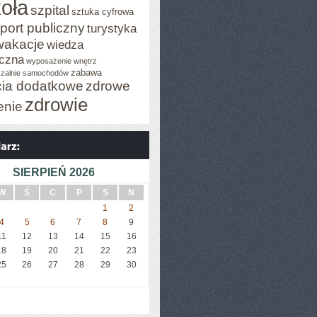
oła
szpital
sztuka cyfrowa
port publiczny
turystyka
wakacje
wiedza
czna
wyposażenie wnętrz
zabawa
zalnie samochodów
cia dodatkowe
zdrowe
zdrowie
enie
SIERPIEŃ 2026
W
Ś
C
P
S
N
1
2
4
5
6
7
8
9
11
12
13
14
15
16
18
19
20
21
22
23
25
26
27
28
29
30