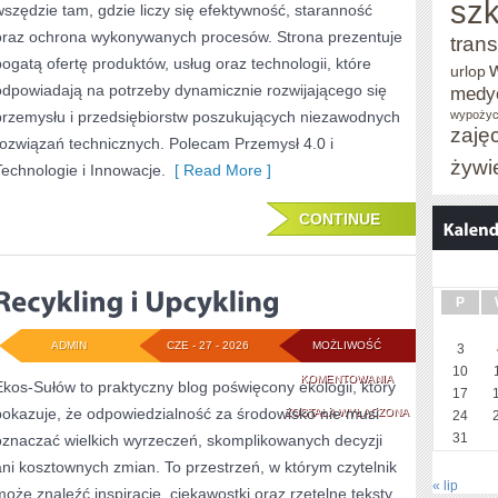
szk
wszędzie tam, gdzie liczy się efektywność, staranność
oraz ochrona wykonywanych procesów. Strona prezentuje
trans
bogatą ofertę produktów, usług oraz technologii, które
urlop
odpowiadają na potrzeby dynamicznie rozwijającego się
medy
przemysłu i przedsiębiorstw poszukujących niezawodnych
wypożyc
zaję
rozwiązań technicznych. Polecam Przemysł 4.0 i
żywi
Technologie i Innowacje.
[ Read More ]
CONTINUE
P
ADMIN
CZE - 27 - 2026
MOŻLIWOŚĆ
3
10
RECYKLING
KOMENTOWANIA
Ekos-Sułów to praktyczny blog poświęcony ekologii, który
17
pokazuje, że odpowiedzialność za środowisko nie musi
I
ZOSTAŁA WYŁĄCZONA
24
31
oznaczać wielkich wyrzeczeń, skomplikowanych decyzji
UPCYKLING
ani kosztownych zmian. To przestrzeń, w którym czytelnik
« lip
może znaleźć inspiracje, ciekawostki oraz rzetelne teksty