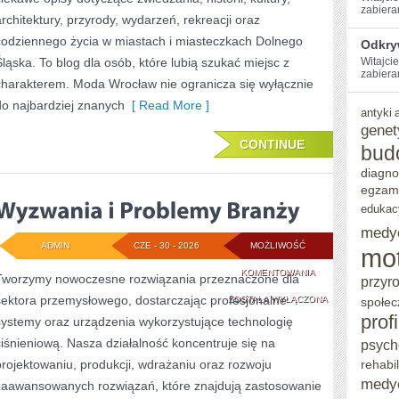
zabiera
architektury, przyrody, wydarzeń, rekreacji oraz
codziennego życia w miastach i miasteczkach Dolnego
Odkry
Śląska. To blog dla osób, które lubią szukać miejsc z
Witajcie
zabieram
charakterem. Moda Wrocław nie ogranicza się wyłącznie
do najbardziej znanych
[ Read More ]
antyki
genet
CONTINUE
bud
diagno
egzam
edukac
medy
ADMIN
CZE - 30 - 2026
MOŻLIWOŚĆ
mo
WYZWANIA
KOMENTOWANIA
Tworzymy nowoczesne rozwiązania przeznaczone dla
przyr
sektora przemysłowego, dostarczając profesjonalne
I
ZOSTAŁA WYŁĄCZONA
społec
prof
systemy oraz urządzenia wykorzystujące technologię
PROBLEMY
ciśnieniową. Nasza działalność koncentruje się na
psych
BRANŻY
projektowaniu, produkcji, wdrażaniu oraz rozwoju
rehabil
medy
zaawansowanych rozwiązań, które znajdują zastosowanie