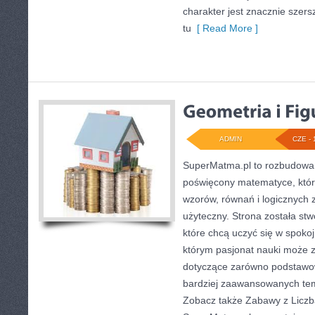
charakter jest znacznie szer
tu
[ Read More ]
ADMIN
CZE - 
SuperMatma.pl to rozbudowan
poświęcony matematyce, który
wzorów, równań i logicznych 
użyteczny. Strona została st
które chcą uczyć się w spoko
którym pasjonat nauki może z
dotyczące zarówno podstawow
bardziej zaawansowanych te
Zobacz także Zabawy z Liczb