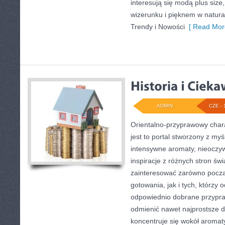
interesują się modą plus si
wizerunku i pięknem w natur
Trendy i Nowości
[ Read Mor
ADMIN
CZE - 
Orientalno-przyprawowy charak
jest to portal stworzony z my
intensywne aromaty, nieoczywi
inspiracje z różnych stron świ
zainteresować zarówno począ
gotowania, jak i tych, którzy
odpowiednio dobrane przypraw
odmienić nawet najprostsze d
koncentruje się wokół aromat