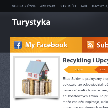
STRONA GŁÓWNA
ARCHIWUM
SPIS TREŚCI
TAGI
TURYSTYKA
ADMIN
CZE - 
Ekos-Sułów to praktyczny blog
pokazuje, że odpowiedzialnoś
oznaczać wielkich wyrzeczeń
ani kosztownych zmian. To prz
może znaleźć inspiracje, ciek
dotyczące codziennych wybo