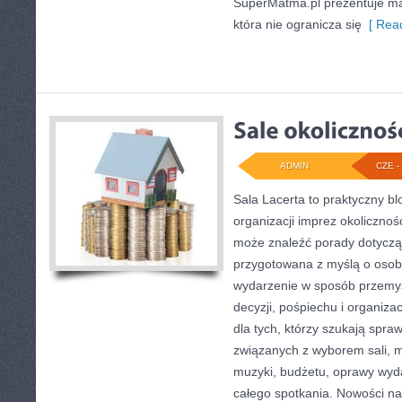
SuperMatma.pl prezentuje ma
która nie ogranicza się
[ Read
ADMIN
CZE - 
Sala Lacerta to praktyczny b
organizacji imprez okolicznoś
może znaleźć porady dotycząc
przygotowana z myślą o osob
wydarzenie w sposób przemy
decyzji, pośpiechu i organiza
dla tych, którzy szukają sp
związanych z wyborem sali, me
muzyki, budżetu, oprawy wyd
całego spotkania. Nowości na