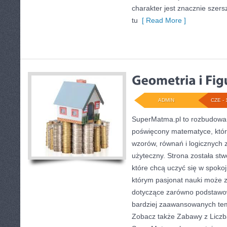
charakter jest znacznie szer
tu
[ Read More ]
ADMIN
CZE - 
SuperMatma.pl to rozbudowan
poświęcony matematyce, który
wzorów, równań i logicznych 
użyteczny. Strona została st
które chcą uczyć się w spoko
którym pasjonat nauki może z
dotyczące zarówno podstawow
bardziej zaawansowanych te
Zobacz także Zabawy z Liczb