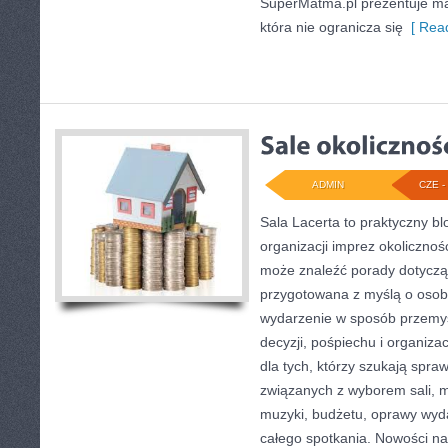
SuperMatma.pl prezentuje ma
która nie ogranicza się
[ Read
ADMIN
CZE - 
Sala Lacerta to praktyczny b
organizacji imprez okolicznoś
może znaleźć porady dotycząc
przygotowana z myślą o osob
wydarzenie w sposób przemy
decyzji, pośpiechu i organiza
dla tych, którzy szukają sp
związanych z wyborem sali, me
muzyki, budżetu, oprawy wyd
całego spotkania. Nowości na