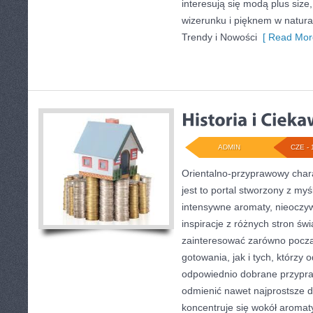
interesują się modą plus si
wizerunku i pięknem w natur
Trendy i Nowości
[ Read Mor
ADMIN
CZE - 
Orientalno-przyprawowy charak
jest to portal stworzony z my
intensywne aromaty, nieoczywi
inspiracje z różnych stron świ
zainteresować zarówno począ
gotowania, jak i tych, którzy
odpowiednio dobrane przypraw
odmienić nawet najprostsze d
koncentruje się wokół aromat