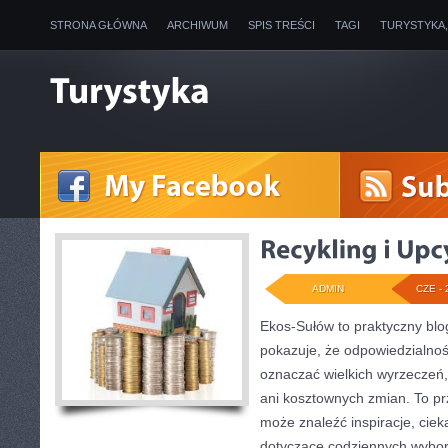
STRONA GŁÓWNA
ARCHIWUM
SPIS TREŚCI
TAGI
TURYSTYKA
ADMIN
CZE - 
Ekos-Sułów to praktyczny blog
pokazuje, że odpowiedzialnoś
oznaczać wielkich wyrzeczeń
ani kosztownych zmian. To prz
może znaleźć inspiracje, ciek
dotyczące codziennych wybo