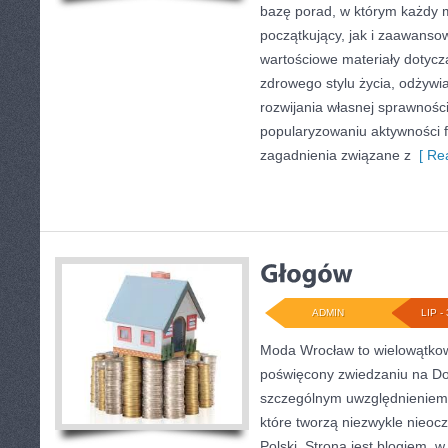
bazę porad, w którym każdy 
początkujący, jak i zaawans
wartościowe materiały dotycz
zdrowego stylu życia, odżyw
rozwijania własnej sprawności
popularyzowaniu aktywności f
zagadnienia związane z
[ Rea
ADMIN
LIP - 
Moda Wrocław to wielowątkow
poświęcony zwiedzaniu na Do
szczególnym uwzględnieniem 
które tworzą niezwykle nieocz
Polski. Strona jest blogiem,