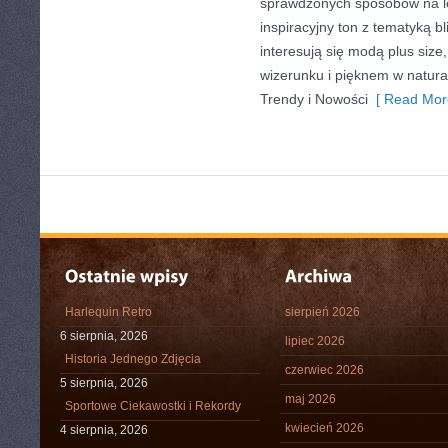
sprawdzonych sposobów na le
inspiracyjny ton z tematyką b
interesują się modą plus si
wizerunku i pięknem w natur
Trendy i Nowości
[ Read Mor
Harlequin Retro
sierpień 2026
6 sierpnia, 2026
lipiec 2026
Historia Jednego Zdjęcia
czerwiec 2026
5 sierpnia, 2026
maj 2026
Sportowe Ciekawostki i Rekordy
kwiecień 2026
4 sierpnia, 2026