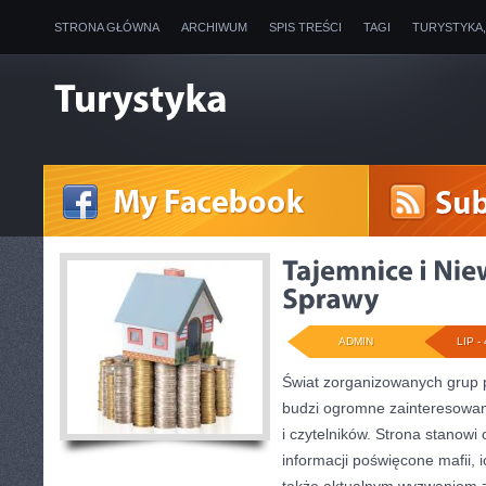
STRONA GŁÓWNA
ARCHIWUM
SPIS TREŚCI
TAGI
TURYSTYKA
ADMIN
LIP - 
Świat zorganizowanych grup p
budzi ogromne zainteresowani
i czytelników. Strona stanow
informacji poświęcone mafii, ic