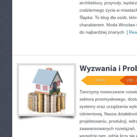
architektury, przyrody, wydarz
codziennego życia w miastac
Śląska. To blog dla osób, któr
charakterem. Moda Wrocław n
do najbardziej znanych
[ Rea
ADMIN
CZE - 
Tworzymy nowoczesne rozwią
sektora przemysłowego, dosta
systemy oraz urządzenia wyko
ciśnieniową. Nasza działalnoś
projektowaniu, produkcji, wdr
zaawansowanych rozwiązań, k
wszędzie tam, gdzie liczy się