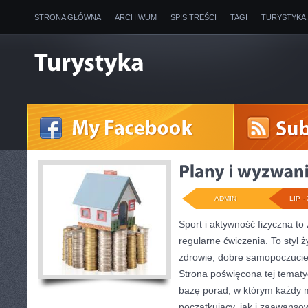
STRONA GŁÓWNA
ARCHIWUM
SPIS TREŚCI
TAGI
TURYSTYKA
ADMIN
LIP - 
Sport i aktywność fizyczna to 
regularne ćwiczenia. To styl 
zdrowie, dobre samopoczucie
Strona poświęcona tej temat
bazę porad, w którym każdy 
początkujący, jak i zaawans