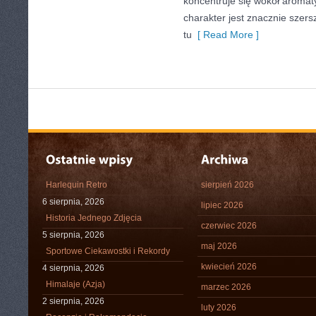
koncentruje się wokół aromat
charakter jest znacznie szer
tu
[ Read More ]
Harlequin Retro
sierpień 2026
6 sierpnia, 2026
lipiec 2026
Historia Jednego Zdjęcia
czerwiec 2026
5 sierpnia, 2026
maj 2026
Sportowe Ciekawostki i Rekordy
kwiecień 2026
4 sierpnia, 2026
Himalaje (Azja)
marzec 2026
2 sierpnia, 2026
luty 2026