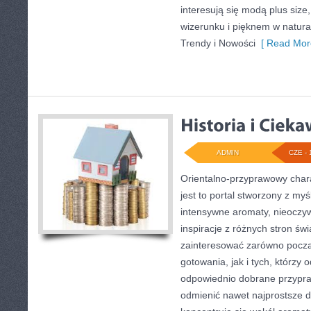
interesują się modą plus si
wizerunku i pięknem w natur
Trendy i Nowości
[ Read Mor
ADMIN
CZE - 
Orientalno-przyprawowy charak
jest to portal stworzony z my
intensywne aromaty, nieoczywi
inspiracje z różnych stron świ
zainteresować zarówno począ
gotowania, jak i tych, którzy
odpowiednio dobrane przypraw
odmienić nawet najprostsze d