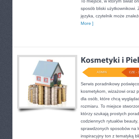
To miejsce, w którym świat o
sposób bliski użytkownikowi
języka, czytelnik może znaleź
More ]
ADMIN
CZE - 
Serwis poradnikowy poświęcon
kosmetykom, wizażowi oraz
dla osób, które chcą wygląda
rozmiaru. To miejsce stworzon
którzy szukają prostych porad 
codziennych rytuałów beauty
sprawdzonych sposobów na le
inspiracyjny ton z tematyką b