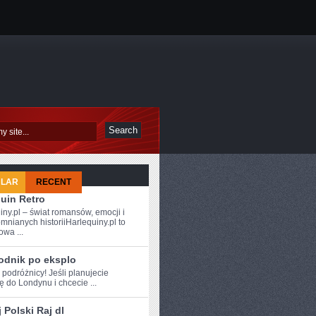
ULAR
RECENT
uin Retro
iny.pl – świat romansów, emocji i
mnianych historiiHarlequiny.pl to
owa ...
odnik po eksplo
 ⁤podróżnicy! Jeśli ‍planujecie
 do Londynu i chcecie ...
 Polski Raj dl