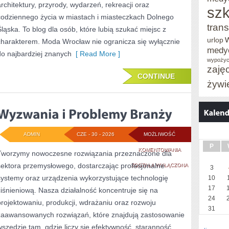
architektury, przyrody, wydarzeń, rekreacji oraz
szk
codziennego życia w miastach i miasteczkach Dolnego
trans
Śląska. To blog dla osób, które lubią szukać miejsc z
urlop
charakterem. Moda Wrocław nie ogranicza się wyłącznie
medy
do najbardziej znanych
[ Read More ]
wypożyc
zaję
CONTINUE
żywi
ADMIN
CZE - 30 - 2026
MOŻLIWOŚĆ
P
WYZWANIA
KOMENTOWANIA
Tworzymy nowoczesne rozwiązania przeznaczone dla
sektora przemysłowego, dostarczając profesjonalne
I
ZOSTAŁA WYŁĄCZONA
3
systemy oraz urządzenia wykorzystujące technologię
10
PROBLEMY
17
ciśnieniową. Nasza działalność koncentruje się na
BRANŻY
24
projektowaniu, produkcji, wdrażaniu oraz rozwoju
31
zaawansowanych rozwiązań, które znajdują zastosowanie
wszędzie tam, gdzie liczy się efektywność, staranność