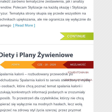
znaleźć zarówno tematyczne zestawienia, jak i analizy
trendów. Polecam Stylizacje na każdą okazję i Stylizacja
fryzur. Tematyka strony skupia się przede wszystkim na
technikach upiększania, ale nie ogranicza się wyłącznie do
samego
[ Read More ]
CONTINUE
ADMIN
CZE - 18 - 2026
MOŻLIWOŚĆ
DIETY
KOMENTOWANIA
Spalarnia kalorii – rozbudowany przewodnik po
odchudzaniu Spalarnia kalorii to serwis stworzony z myślą
I
ZOSTAŁA WYŁĄCZONA
o osobach, które chcą poznać temat spalania kalorii i
PLANY
szukają konkretnych informacji podanych w zrozumiały
ŻYWIENIOWE
sposób. To przestrzeń dla czytelników, którzy nie chcą
opierać się wyłącznie na modnych hasłach, lecz wolą
spojrzeć na zdrowy styl życia szerzej: przez pryzmat