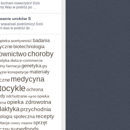
e kochani rowerzyści! Dziś
my Was w podróż po ...
wanie uroków S
 ⁢wspaniali podróżnicy! Dziś⁢
 was w‌ podróż ⁣do ...
badania
apteka
asertywność
yczne
biotechnologia
choroby
ownictwo
styka
e-commerce
dieta
genetyka
iny
farmacja
gry
materiały
korepetycje
yjne
medycyna
czne
tocykle
ochrona
ody
opieka
odchudzanie
ogród
opieka zdrowotna
zna
ilaktyka
przychodnia
recepty
ologia społeczna
sprzęt
itacja
rowery miejskie
superfoods
czny