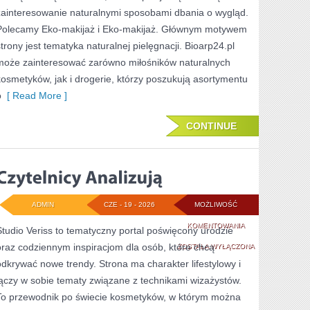
zainteresowanie naturalnymi sposobami dbania o wygląd.
Polecamy Eko-makijaż i Eko-makijaż. Głównym motywem
strony jest tematyka naturalnej pielęgnacji. Bioarp24.pl
może zainteresować zarówno miłośników naturalnych
kosmetyków, jak i drogerie, którzy poszukują asortymentu
o
[ Read More ]
CONTINUE
ADMIN
CZE - 19 - 2026
MOŻLIWOŚĆ
CZYTELNICY
KOMENTOWANIA
Studio Veriss to tematyczny portal poświęcony urodzie
oraz codziennym inspiracjom dla osób, które chcą
ANALIZUJĄ
ZOSTAŁA WYŁĄCZONA
odkrywać nowe trendy. Strona ma charakter lifestylowy i
łączy w sobie tematy związane z technikami wizażystów.
To przewodnik po świecie kosmetyków, w którym można