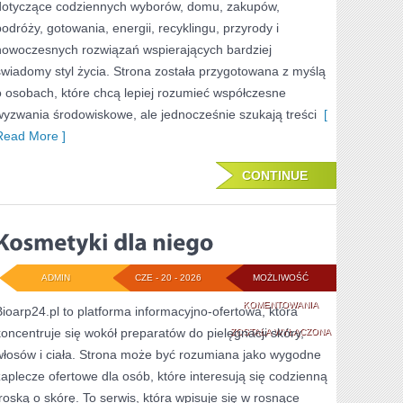
dotyczące codziennych wyborów, domu, zakupów,
podróży, gotowania, energii, recyklingu, przyrody i
nowoczesnych rozwiązań wspierających bardziej
świadomy styl życia. Strona została przygotowana z myślą
o osobach, które chcą lepiej rozumieć współczesne
wyzwania środowiskowe, ale jednocześnie szukają treści
[
Read More ]
CONTINUE
ADMIN
CZE - 20 - 2026
MOŻLIWOŚĆ
KOSMETYKI
KOMENTOWANIA
Bioarp24.pl to platforma informacyjno-ofertowa, która
koncentruje się wokół preparatów do pielęgnacji skóry,
DLA
ZOSTAŁA WYŁĄCZONA
włosów i ciała. Strona może być rozumiana jako wygodne
NIEGO
zaplecze ofertowe dla osób, które interesują się codzienną
troską o skórę. To serwis, która wpisuje się w rosnące