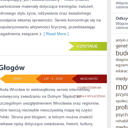
Witajci
wartościowe materiały dotyczące treningów, ćwiczeń,
zabiera
zdrowego stylu życia, odżywiania oraz świadomego
Odkry
rozwijania własnej sprawności. Serwis koncentruje się na
Witajcie
popularyzowaniu aktywności fizycznej, przedstawiając
zabieram
zagadnienia związane z
[ Read More ]
antyki
genet
CONTINUE
bud
diagno
egzam
edukac
medy
ADMIN
LIP - 3 - 2026
MOŻLIWOŚĆ
mo
GŁOGÓW
KOMENTOWANIA
Moda Wrocław to wielowątkowy serwis internetowy
przyr
poświęcony zwiedzaniu na Dolnym Śląsku, ze
ZOSTAŁA WYŁĄCZONA
społec
szczególnym uwzględnieniem Wrocławia oraz regionów,
prof
które tworzą niezwykle nieoczywistą mapę tej części
psych
Polski. Strona jest blogiem, w którym można znaleźć
rehabil
ciekawe opisy dotyczące zwiedzania, historii, kultury,
medy