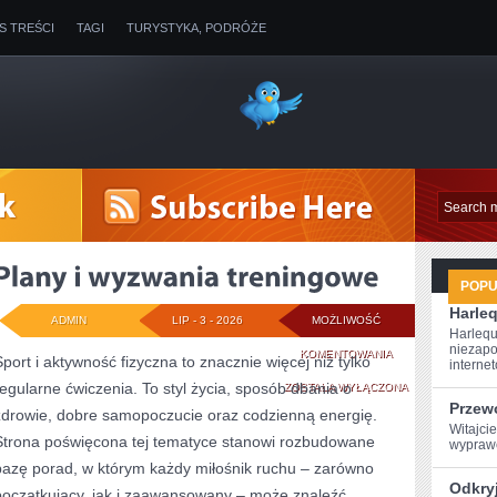
IS TREŚCI
TAGI
TURYSTYKA, PODRÓŻE
POP
Harleq
ADMIN
LIP - 3 - 2026
MOŻLIWOŚĆ
Harlequ
niezapo
PLANY
KOMENTOWANIA
Sport i aktywność fizyczna to znacznie więcej niż tylko
internet
regularne ćwiczenia. To styl życia, sposób dbania o
I
ZOSTAŁA WYŁĄCZONA
Przew
zdrowie, dobre samopoczucie oraz codzienną energię.
WYZWANIA
Witajcie
Strona poświęcona tej tematyce stanowi rozbudowane
wyprawę
TRENINGOWE
bazę porad, w którym każdy miłośnik ruchu – zarówno
Odkryj
początkujący, jak i zaawansowany – może znaleźć