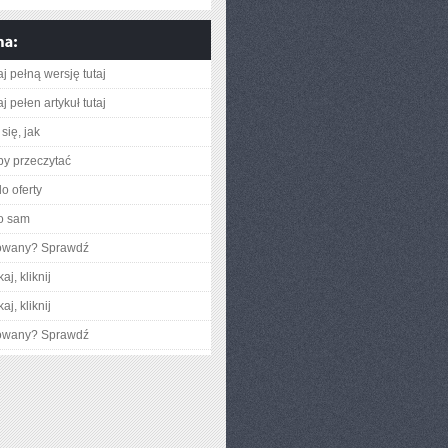
j pełną wersję tutaj
j pełen artykuł tutaj
się, jak
aby przeczytać
o oferty
o sam
gowany? Sprawdź
aj, kliknij
aj, kliknij
gowany? Sprawdź