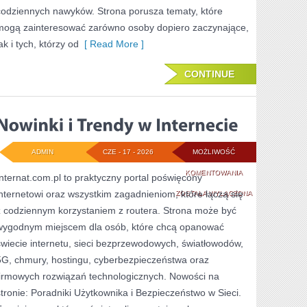
codziennych nawyków. Strona porusza tematy, które
mogą zainteresować zarówno osoby dopiero zaczynające,
ak i tych, którzy od
[ Read More ]
CONTINUE
ADMIN
CZE - 17 - 2026
MOŻLIWOŚĆ
NOWINKI
KOMENTOWANIA
Internat.com.pl to praktyczny portal poświęcony
internetowi oraz wszystkim zagadnieniom, które łączą się
I
ZOSTAŁA WYŁĄCZONA
z codziennym korzystaniem z routera. Strona może być
TRENDY
wygodnym miejscem dla osób, które chcą opanować
W
świecie internetu, sieci bezprzewodowych, światłowodów,
INTERNECIE
5G, chmury, hostingu, cyberbezpieczeństwa oraz
firmowych rozwiązań technologicznych. Nowości na
stronie: Poradniki Użytkownika i Bezpieczeństwo w Sieci.