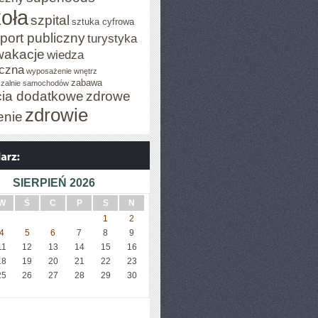
oła
szpital
sztuka cyfrowa
port publiczny
turystyka
wakacje
wiedza
czna
wyposażenie wnętrz
zabawa
zalnie samochodów
cia dodatkowe
zdrowe
zdrowie
enie
SIERPIEŃ 2026
W
Ś
C
P
S
N
1
2
4
5
6
7
8
9
11
12
13
14
15
16
18
19
20
21
22
23
25
26
27
28
29
30