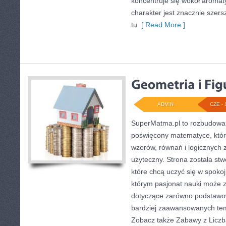
koncentruje się wokół aromat
charakter jest znacznie szer
tu
[ Read More ]
ADMIN
CZE - 
SuperMatma.pl to rozbudowan
poświęcony matematyce, który
wzorów, równań i logicznych 
użyteczny. Strona została st
które chcą uczyć się w spoko
którym pasjonat nauki może z
dotyczące zarówno podstawow
bardziej zaawansowanych te
Zobacz także Zabawy z Liczb