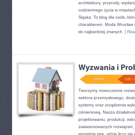
architektury, przyrody, wydarz
codziennego życia w miastac
Śląska. To blog dla osób, któr
charakterem. Moda Wrocław n
do najbardziej znanych
[ Rea
ADMIN
CZE - 
Tworzymy nowoczesne rozwią
sektora przemysłowego, dosta
systemy oraz urządzenia wyko
ciśnieniową. Nasza działalnoś
projektowaniu, produkcji, wdr
zaawansowanych rozwiązań, k
wszędzie tam, gdzie liczy się