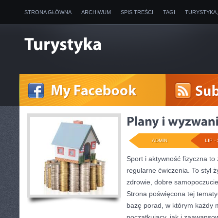
STRONA GŁÓWNA
ARCHIWUM
SPIS TREŚCI
TAGI
TURYSTYKA
ADMIN
LIP - 
Sport i aktywność fizyczna to 
regularne ćwiczenia. To styl 
zdrowie, dobre samopoczucie
Strona poświęcona tej temat
bazę porad, w którym każdy 
początkujący, jak i zaawans