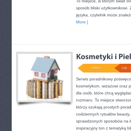
To miejsce, w którym świat o
sposób bliski użytkownikowi
języka, czytelnik może znaleź
More ]
ADMIN
CZE - 
Serwis poradnikowy poświęcon
kosmetykom, wizażowi oraz
dla osób, które chcą wygląda
rozmiaru. To miejsce stworzon
którzy szukają prostych porad 
codziennych rytuałów beauty
sprawdzonych sposobów na le
inspiracyjny ton z tematyką b