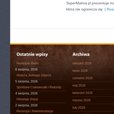
SuperMatma.pl prezentuje ma
która nie ogranicza się
[ Read
Harlequin Retro
sierpień 2026
6 sierpnia, 2026
lipiec 2026
Historia Jednego Zdjęcia
czerwiec 2026
5 sierpnia, 2026
maj 2026
Sportowe Ciekawostki i Rekordy
kwiecień 2026
4 sierpnia, 2026
Himalaje (Azja)
marzec 2026
2 sierpnia, 2026
luty 2026
Recenzje i Rekomendacje