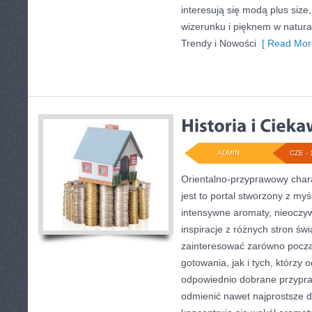
interesują się modą plus si
wizerunku i pięknem w natur
Trendy i Nowości
[ Read Mor
ADMIN
CZE - 
Orientalno-przyprawowy charak
jest to portal stworzony z my
intensywne aromaty, nieoczywi
inspiracje z różnych stron świ
zainteresować zarówno począ
gotowania, jak i tych, którzy
odpowiednio dobrane przypraw
odmienić nawet najprostsze d